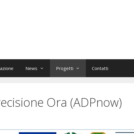
azione
News
Progetti
Contatti
Precisione Ora (ADPnow)