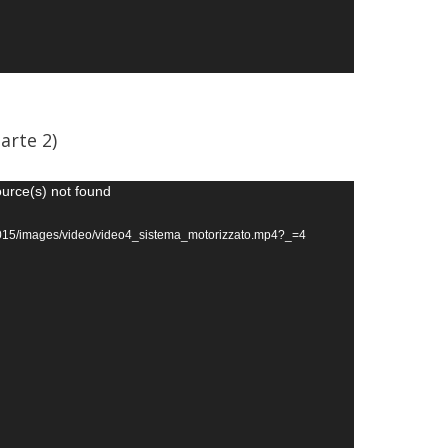
arte 2)
ource(s) not found
it/2015/images/video/video4_sistema_motorizzato.mp4?_=4