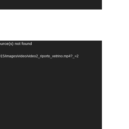
ource(s) not found
t/2015/images/video/video2_riporto_vetrino.mp4?_=2