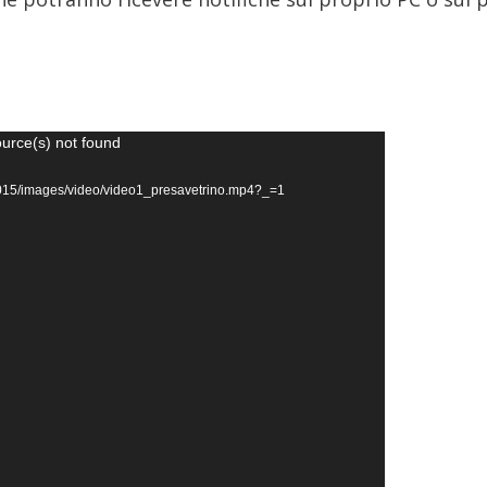
ource(s) not found
it/2015/images/video/video1_presavetrino.mp4?_=1