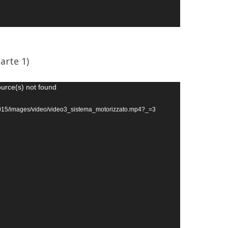
arte 1)
ource(s) not found
it/2015/images/video/video3_sistema_motorizzato.mp4?_=3