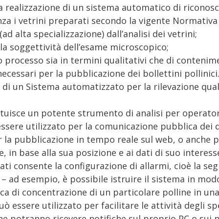
la realizzazione di un sistema automatico di riconos
a i vetrini preparati secondo la vigente Normativa (U
(ad alta specializzazione) dall’analisi dei vetrini;
lla soggettività dell’esame microscopico;
ero processo sia in termini qualitativi che di contenim
cessari per la pubblicazione dei bollettini pollinici
 di un Sistema automatizzato per la rilevazione quali
ituisce un potente strumento di analisi per operatori
 essere utilizzato per la comunicazione pubblica de
 la pubblicazione in tempo reale sul web, o anch
 in base alla sua posizione e ai dati di suo interess
ti consente la configurazione di allarmi, cioè la se
ni – ad esempio, è possibile istruire il sistema in m
ca di concentrazione di un particolare polline in una
uò essere utilizzato per facilitare le attività degli sp
he potranno ricevere notifiche sul proprio PC o sui 