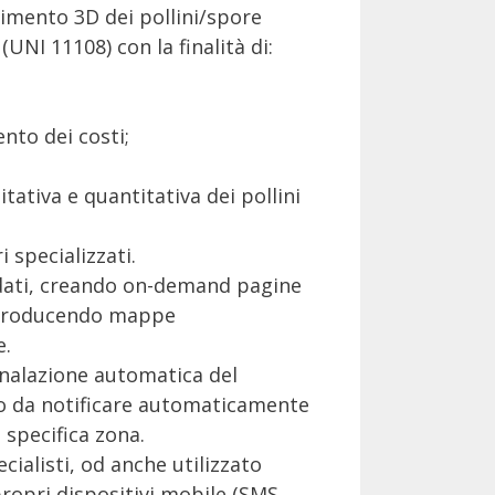
cimento 3D dei pollini/spore
NI 11108) con la finalità di:
ento dei costi;
.
tativa e quantitativa dei pollini
 specializzati.
i dati, creando on-demand pagine
e producendo mappe
e.
gnalazione automatica del
odo da notificare automaticamente
 specifica zona.
ecialisti, od anche utilizzato
propri dispositivi mobile (SMS,