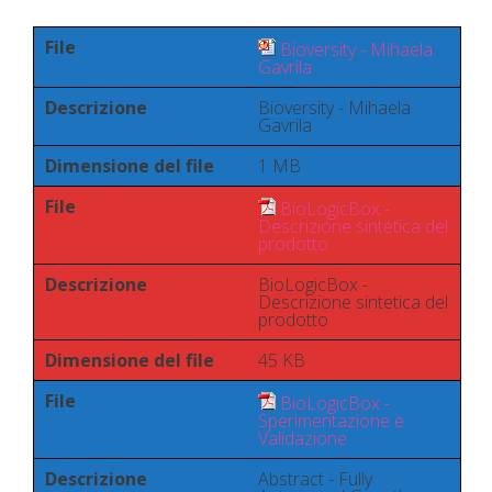
File
Bioversity - Mihaela
Gavrila
Descrizione
Bioversity - Mihaela
Gavrila
Dimensione del file
1 MB
File
BioLogicBox -
Descrizione sintetica del
prodotto
Descrizione
BioLogicBox -
Descrizione sintetica del
prodotto
Dimensione del file
45 KB
File
BioLogicBox -
Sperimentazione e
Validazione
Descrizione
Abstract - Fully