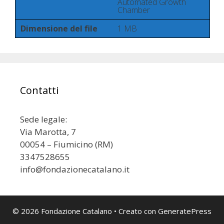
Automated Growth
Chamber
Dimensione del file
1 MB
Contatti
Sede legale:
Via Marotta, 7
00054 – Fiumicino (RM)
3347528655
info@fondazionecatalano.it
© 2026 Fondazione Catalano
• Creato con
GeneratePress