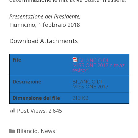
Presentazione del Presidente,
Fiumicino, 1 febbraio 2018
Download Attachments
File
BILANCIO DI
MISSIONE 2017 e relaz
revisori
Descrizione
BILANCIO DI
MISSIONE 2017
Dimensione del file
213 KB
Post Views:
2.645
Bilancio
,
News