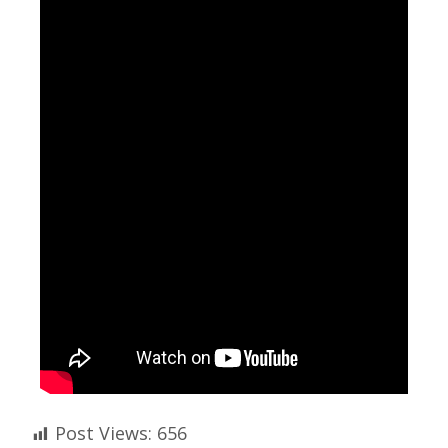
Post Views:
656